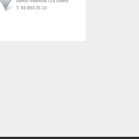
08800 Vilanova i La Geltrú
T. 93 893 26 10