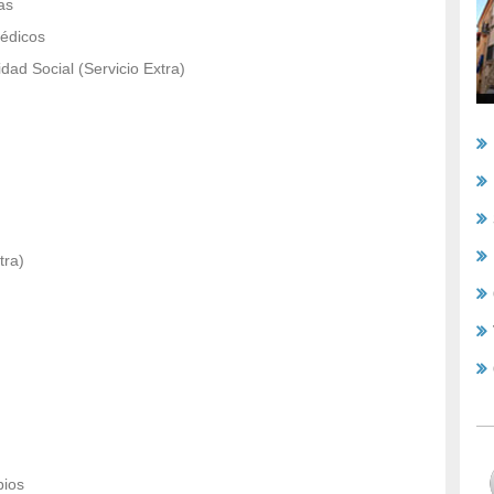
as
médicos
dad Social (Servicio Extra)
tra)
pios