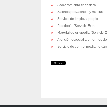
Asesoramiento financiero
Salones polivalentes y multiusos
Servicio de limpieza propio
Podología (Servicio Extra)
Material de ortopedia (Servicio E
Atención especial a enfermos de
Servicio de control mediante cá
residencia santa Teresa - residencia sta teresa - residencia avis vilanova - residencia avis sant pere - 