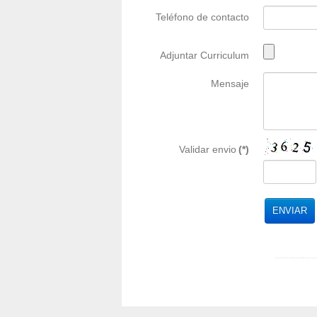
Teléfono de contacto
Adjuntar Curriculum
Mensaje
Validar envio
(*)
residencia santa Teresa - residencia sta teresa - residencia avis vilanova - residencia avis sant pere - 